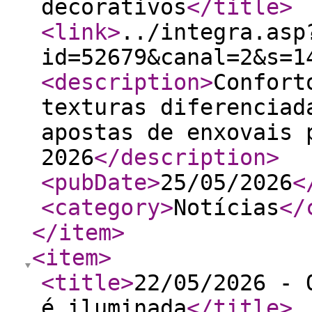
decorativos
</title
>
<link
>
../integra.asp
id=52679&canal=2&s=1
<description
>
Confort
texturas diferenciad
apostas de enxovais 
2026
</description
>
<pubDate
>
25/05/2026
<
<category
>
Notícias
</
</item
>
<item
>
<title
>
22/05/2026 - 
é iluminada
</title
>