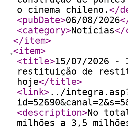
o cinema chileno.
</d
<pubDate
>
06/08/2026
<
<category
>
Notícias
</
</item
>
<item
>
<title
>
15/07/2026 - 
restituição de resti
hoje
</title
>
<link
>
../integra.asp
id=52690&canal=2&s=5
<description
>
No tota
milhões a 3,5 milhõe