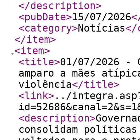
</description
>
<pubDate
>
15/07/2026
<
<category
>
Notícias
</
</item
>
<item
>
<title
>
01/07/2026 - 
amparo a mães atípic
violência
</title
>
<link
>
../integra.asp
id=52686&canal=2&s=1
<description
>
Governa
consolidam políticas