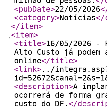
milhão de pessoas.
</
<pubDate
>
22/05/2026
<
<category
>
Notícias
</
</item
>
<item
>
<title
>
16/05/2026 - 
Alto Custo já podem 
online
</title
>
<link
>
../integra.asp
id=52672&canal=2&s=1
<description
>
A impla
ocorrerá de forma gr
custo do DF.
</descri