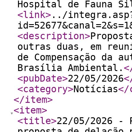
Hospital de Fauna Si
<link
>
../integra.asp
id=52677&canal=2&s=1
<description
>
Propost
outras duas, em reun
de Compensação da au
Brasília Ambiental.
<
<pubDate
>
22/05/2026
<
<category
>
Notícias
</
</item
>
<item
>
<title
>
22/05/2026 - 
proposta de delação 