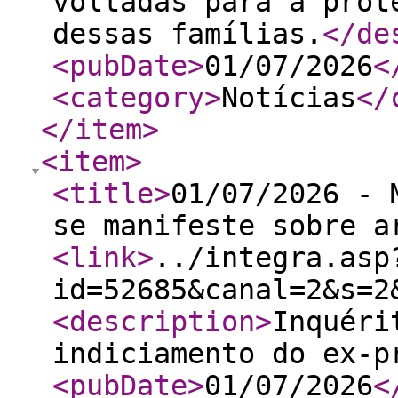
voltadas para a prot
dessas famílias.
</de
<pubDate
>
01/07/2026
<
<category
>
Notícias
</
</item
>
<item
>
<title
>
01/07/2026 - 
se manifeste sobre a
<link
>
../integra.asp
id=52685&canal=2&s=2
<description
>
Inquéri
indiciamento do ex-p
<pubDate
>
01/07/2026
<