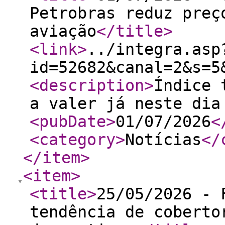
Petrobras reduz preç
aviação
</title
>
<link
>
../integra.asp
id=52682&canal=2&s=5
<description
>
Índice 
a valer já neste dia
<pubDate
>
01/07/2026
<
<category
>
Notícias
</
</item
>
<item
>
<title
>
25/05/2026 - 
tendência de coberto