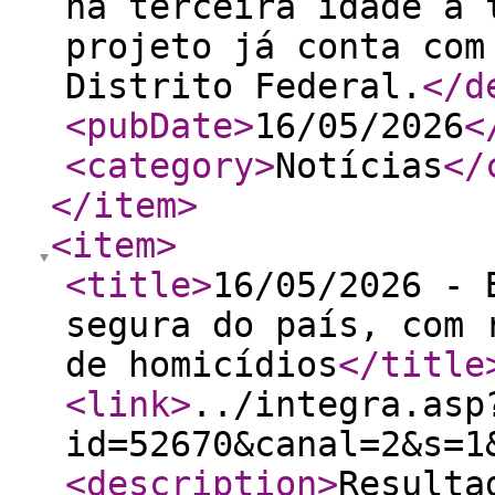
na terceira idade a 
projeto já conta com
Distrito Federal.
</d
<pubDate
>
16/05/2026
<
<category
>
Notícias
</
</item
>
<item
>
<title
>
16/05/2026 - 
segura do país, com 
de homicídios
</title
<link
>
../integra.asp
id=52670&canal=2&s=1
<description
>
Resulta