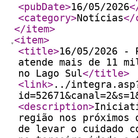
<pubDate
>
16/05/2026
<
<category
>
Notícias
</
</item
>
<item
>
<title
>
16/05/2026 - 
atende mais de 11 mi
no Lago Sul
</title
>
<link
>
../integra.asp
id=52671&canal=2&s=1
<description
>
Iniciat
região nos próximos 
de levar o cuidado c