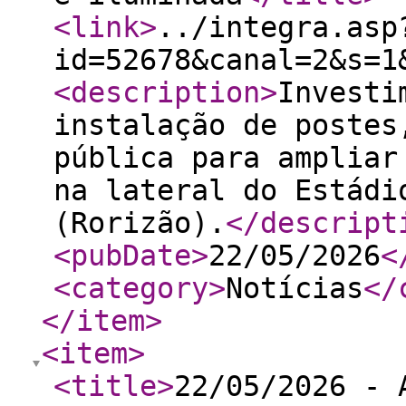
<link
>
../integra.asp
id=52678&canal=2&s=1
<description
>
Investi
instalação de postes
pública para ampliar
na lateral do Estádi
(Rorizão).
</descript
<pubDate
>
22/05/2026
<
<category
>
Notícias
</
</item
>
<item
>
<title
>
22/05/2026 - 