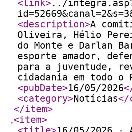
<link
>
../integra.asp
id=52669&canal=2&s=3
<description
>
A comit
Oliveira, Hélio Pere
do Monte e Darlan Ba
esporte amador, defe
para a juventude, re
cidadania em todo o 
<pubDate
>
16/05/2026
<
<category
>
Notícias
</
</item
>
<item
>
<title
>
16/05/2026 - 