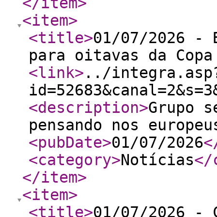
</item
>
<item
>
<title
>
01/07/2026 - 
para oitavas da Copa
<link
>
../integra.asp
id=52683&canal=2&s=3
<description
>
Grupo s
pensando nos europeu
<pubDate
>
01/07/2026
<
<category
>
Notícias
</
</item
>
<item
>
<title
>
01/07/2026 - 