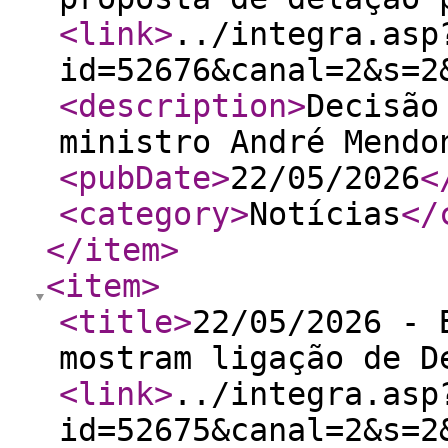
<link
>
../integra.asp
id=52676&canal=2&s=2
<description
>
Decisão
ministro André Mendo
<pubDate
>
22/05/2026
<
<category
>
Notícias
</
</item
>
<item
>
<title
>
22/05/2026 - 
mostram ligação de D
<link
>
../integra.asp
id=52675&canal=2&s=2