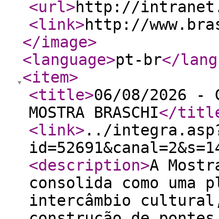
<url
>
http://intranet
<link
>
http://www.bra
</image
>
<language
>
pt-br
</lang
<item
>
<title
>
06/08/2026 - 
MOSTRA BRASCHI
</titl
<link
>
../integra.asp
id=52691&canal=2&s=1
<description
>
A Mostr
consolida como uma p
intercâmbio cultural
construção de pontes