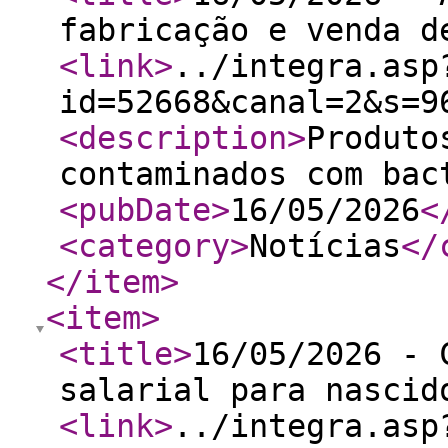
fabricação e venda d
<link
>
../integra.asp
id=52668&canal=2&s=9
<description
>
Produto
contaminados com bac
<pubDate
>
16/05/2026
<
<category
>
Notícias
</
</item
>
<item
>
<title
>
16/05/2026 - 
salarial para nascid
<link
>
../integra.asp