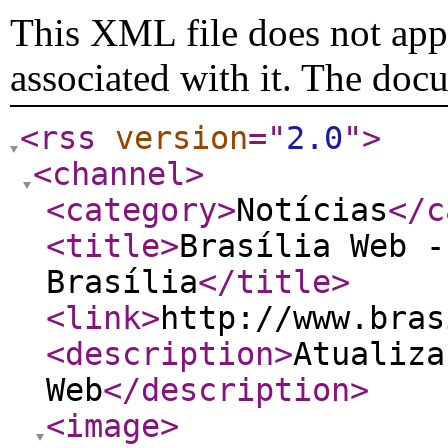
This XML file does not appe
associated with it. The doc
<rss
version
="
2.0
"
>
<channel
>
<category
>
Notícias
</c
<title
>
Brasília Web -
Brasília
</title
>
<link
>
http://www.bras
<description
>
Atualiza
Web
</description
>
<image
>