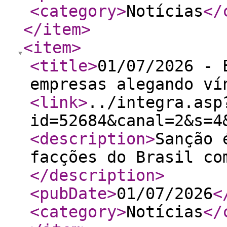
<category
>
Notícias
</
</item
>
<item
>
<title
>
01/07/2026 - 
empresas alegando ví
<link
>
../integra.asp
id=52684&canal=2&s=4
<description
>
Sanção 
facções do Brasil co
</description
>
<pubDate
>
01/07/2026
<
<category
>
Notícias
</