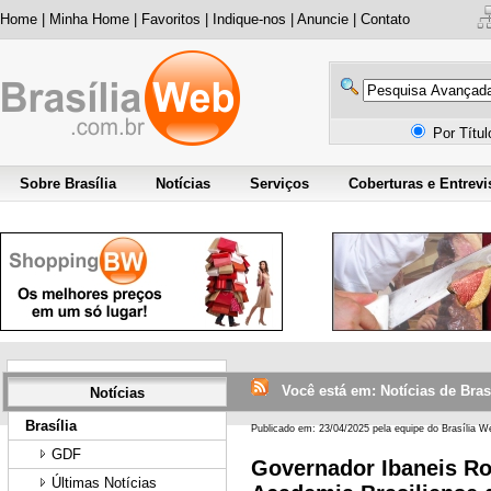
Home
|
Minha Home
|
Favoritos
|
Indique-nos
|
Anuncie
|
Contato
Por Títu
Sobre Brasília
Notícias
Serviços
Coberturas e Entrevi
Você está em: Notícias de Brasí
Notícias
Brasília
Publicado em: 23/04/2025 pela equipe do Brasília W
GDF
Governador Ibaneis R
Últimas Notícias