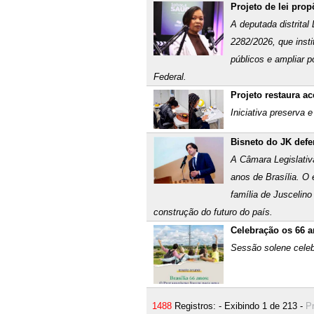
Projeto de lei prop
A deputada distrital
2282/2026, que insti
públicos e ampliar p
Federal.
Projeto restaura ac
Iniciativa preserva 
Bisneto do JK defe
A Câmara Legislativ
anos de Brasília. O 
família de Juscelin
construção do futuro do país.
Celebração os 66 a
Sessão solene celeb
1488
Registros: - Exibindo 1 de 213 -
Pr