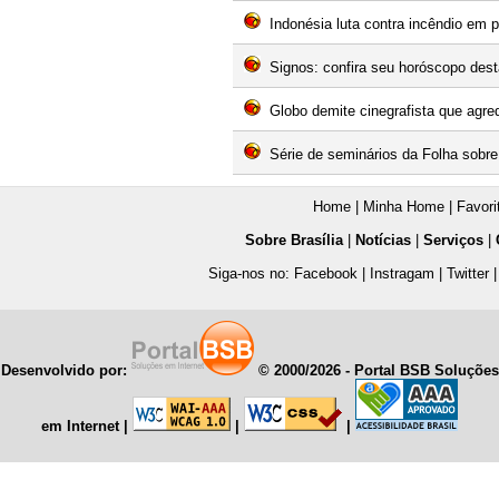
Indonésia luta contra incêndio em 
Signos: confira seu horóscopo dest
Globo demite cinegrafista que agred
Série de seminários da Folha sobre
Home
|
Minha Home
|
Favori
Sobre Brasília
|
Notícias
|
Serviços
|
Siga-nos no:
Facebook
|
Instragam
|
Twitter
Desenvolvido por:
© 2000/
2026 - Portal BSB Soluções
em Internet
|
|
|