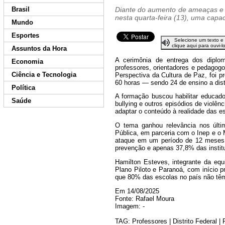
Brasil
Diante do aumento de ameaças e at
nesta quarta-feira (13), uma capa
Mundo
Esportes
Selecione um texto e
clique aqui para ouvi-l
Assuntos da Hora
A cerimônia de entrega dos diplo
Economia
professores, orientadores e pedagogo
Ciência e Tecnologia
Perspectiva da Cultura de Paz, foi 
60 horas — sendo 24 de ensino a dist
Política
A formação buscou habilitar educador
Saúde
bullying e outros episódios de violê
adaptar o conteúdo à realidade das e
O tema ganhou relevância nos últ
Pública, em parceria com o Inep e o 
ataque em um período de 12 meses.
prevenção e apenas 37,8% das instit
Hamilton Esteves, integrante da eq
Plano Piloto e Paranoá, com início p
que 80% das escolas no país não têm
Em 14/08/2025
Fonte: Rafael Moura
Imagem: -
TAG: Professores | Distrito Federal | P