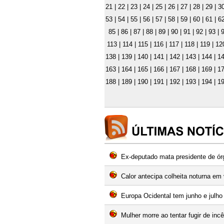
21
|
22
|
23
|
24
|
25
|
26
|
27
|
28
|
29
|
3
53
|
54
|
55
|
56
|
57
|
58
|
59
|
60
|
61
|
6
85
|
86
|
87
|
88
|
89
|
90
|
91
|
92
|
93
|
113
|
114
|
115
|
116
|
117
|
118
|
119
|
12
138
|
139
|
140
|
141
|
142
|
143
|
144
|
1
163
|
164
|
165
|
166
|
167
|
168
|
169
|
1
188
|
189
|
190
|
191
|
192
|
193
|
194
|
1
Ex-deputado mata presidente de órg
Calor antecipa colheita noturna em
Europa Ocidental tem junho e julho
Mulher morre ao tentar fugir de inc