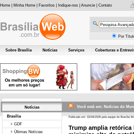
Home
|
Minha Home
|
Favoritos
|
Indique-nos
|
Anuncie
|
Contato
Por Títu
Sobre Brasília
Notícias
Serviços
Coberturas e Entrevi
Você está em: Notícias do Mu
Notícias
Brasília
Publicado em: 02/04/2026 pela equipe do Brasília W
GDF
Trump amplia retórica b
Últimas Notícias