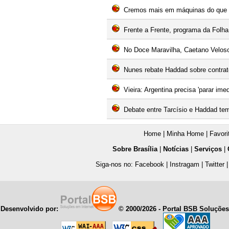
Cremos mais em máquinas do que p
Frente a Frente, programa da Folha
No Doce Maravilha, Caetano Veloso
Nunes rebate Haddad sobre contrato 
Vieira: Argentina precisa 'parar im
Debate entre Tarcísio e Haddad te
Home
|
Minha Home
|
Favori
Sobre Brasília
|
Notícias
|
Serviços
|
Siga-nos no:
Facebook
|
Instragam
|
Twitter
Desenvolvido por:
© 2000/
2026 - Portal BSB Soluções