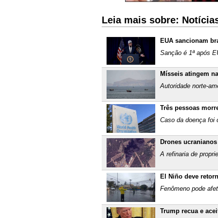
Leia mais sobre: Notíci
EUA sancionam bra
Sanção é 1ª após EU
Mísseis atingem n
Autoridade norte-am
Três pessoas morre
Caso da doença foi 
Drones ucranianos 
A refinaria de propr
El Niño deve reto
Fenômeno pode afeta
Trump recua e acei