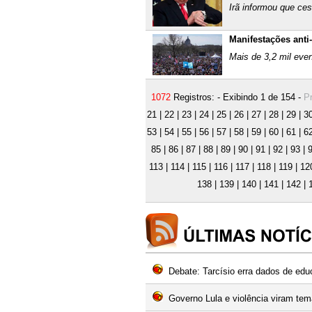
Irã informou que ce
Manifestações ant
Mais de 3,2 mil eve
1072
Registros: - Exibindo 1 de 154 -
Pr
21
|
22
|
23
|
24
|
25
|
26
|
27
|
28
|
29
|
3
53
|
54
|
55
|
56
|
57
|
58
|
59
|
60
|
61
|
6
85
|
86
|
87
|
88
|
89
|
90
|
91
|
92
|
93
|
113
|
114
|
115
|
116
|
117
|
118
|
119
|
12
138
|
139
|
140
|
141
|
142
|
Debate: Tarcísio erra dados de ed
Governo Lula e violência viram te