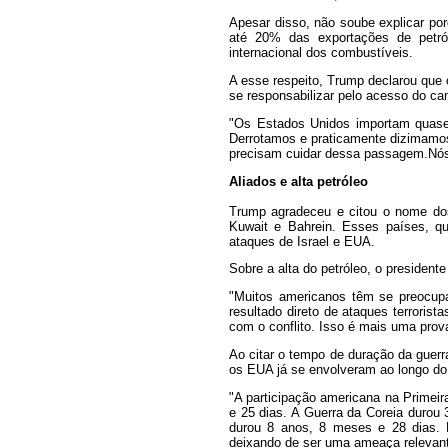
Apesar disso, não soube explicar po
até 20% das exportações de petról
internacional dos combustíveis.
A esse respeito, Trump declarou qu
se responsabilizar pelo acesso do ca
"Os Estados Unidos importam quase 
Derrotamos e praticamente dizimamos
precisam cuidar dessa passagem.Nós 
Aliados e alta petróleo
Trump agradeceu e citou o nome dos
Kuwait e Bahrein. Esses países, qu
ataques de Israel e EUA.
Sobre a alta do petróleo, o presiden
"Muitos americanos têm se preocup
resultado direto de ataques terroris
com o conflito. Isso é mais uma prov
Ao citar o tempo de duração da guerra
os EUA já se envolveram ao longo do 
"A participação americana na Primei
e 25 dias. A Guerra da Coreia durou
durou 8 anos, 8 meses e 28 dias. E
deixando de ser uma ameaça relevante