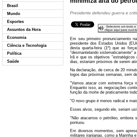
minimiza alta do petró
Brasil
Presidente defendeu guerra e criti
Mundo
Esportes
Selecione um texto e
Assuntos da Hora
clique aqui para ouvi-l
Economia
Em seu primeiro pronunciamento nac
presidente dos Estados Unidos (EUA
Ciência e Tecnologia
desta quarta-feira (1º) que as forç
"desmantelando sistematicamente" a
Política
Irã e que os objetivos "estratégicos 
Saúde
dias, estariam próximos de serem ati
Na declaração, de cerca de 20 minut
logos das próximas semanas, sem de
"Vamos atacar com extrema força n
Enquanto isso, as negociações cont
função da morte de praticamente todo
"O novo grupo é menos radical e mais
Esses alvos, segundo ele, seriam usi
"Não atacamos o petróleo, embora se
pontuou.
Em diversos momentos, sem apresent
militares iranianas, como a Marinha e