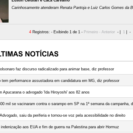
Edson Celulari e Cacá Carvalho
Carinhosamente atenderam Renata Pantoja e Luiz Carlos Gomes da Bra
4
Registros: - Exibindo 1 de 1 -
Primeiro - Anterior
- |
1
| -
olsonaro faz discurso radicalizado para animar base, diz professor
ho tem performance assustadora em candidatura em MG, diz professor
m Apucarana o advogado 'Ida Hiroyoshi' aos 82 anos
00 mil se vacinaram contra o sarampo em SP na 1ª semana da campanha, di
Advogado, saiu da periferia e tornou-se voz pela acessibilidade no direito
 indenização aos EUA e fim de guerra na Palestina para abrir Hormuz