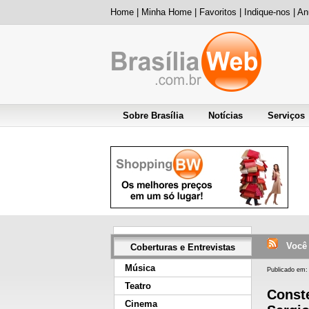
Home
|
Minha Home
|
Favoritos
|
Indique-nos
|
An
Sobre Brasília
Notícias
Serviços
Você e
Coberturas e Entrevistas
Música
Publicado em:
Teatro
Conste
Cinema