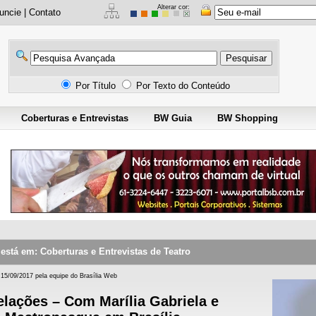
Alterar cor:
uncie
|
Contato
Por Título
Por Texto do Conteúdo
Coberturas e Entrevistas
BW Guia
BW Shopping
stá em: Coberturas e Entrevistas de Teatro
 15/09/2017 pela equipe do Brasília Web
lações – Com Marília Gabriela e