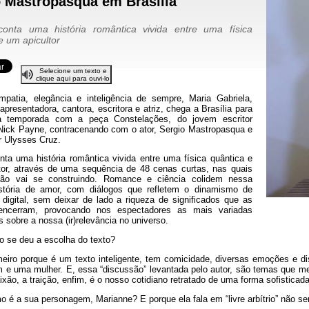
o Mastropasqua em Brasília
onta uma história romântica vivida entre uma física
e um apicultor
Selecione um texto e
clique aqui para ouvi-lo
patia, elegância e inteligência de sempre, Maria Gabriela,
, apresentadora, cantora, escritora e atriz, chega a Brasília para
a temporada com a peça Constelações, do jovem escritor
 Nick Payne, contracenando com o ator, Sergio Mastropasqua e
or Ulysses Cruz.
ta uma história romântica vivida entre uma física quântica e
tor, através de uma sequência de 48 cenas curtas, nas quais
ão vai se construindo. Romance e ciência colidem nessa
história de amor, com diálogos que refletem o dinamismo de
digital, sem deixar de lado a riqueza de significados que as
encerram, provocando nos espectadores as mais variadas
 sobre a nossa (ir)relevância no universo.
 se deu a escolha do texto?
eiro porque é um texto inteligente, tem comicidade, diversas emoções e di
e uma mulher. E, essa “discussão” levantada pelo autor, são temas que me 
ixão, a traição, enfim, é o nosso cotidiano retratado de uma forma sofisticad
 é a sua personagem, Marianne? E porque ela fala em “livre arbítrio” não se