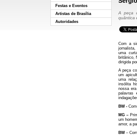
Sergi
Festas e Eventos
A peça c
Artistas de Brasília
quântica 
Autoridades
Com a sim
jornalista
uma curt
britânico,
dirigida p
A peça con
um apicul
uma relaç
insólita 
nossa era 
palavras 
indagações
BW -
Como
MG –
Prim
um homem 
amor, a pa
BW
– Como