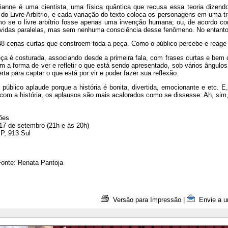
anne é uma cientista, uma física quântica que recusa essa teoria dizend
 do Livre Arbítrio, e cada variação do texto coloca os personagens em uma tr
mo se o livre arbítrio fosse apenas uma invenção humana; ou, de acordo com
vidas paralelas, mas sem nenhuma consciência desse fenômeno. No entanto,
8 cenas curtas que constroem toda a peça. Como o público percebe e reage a
ça é costurada, associando desde a primeira fala, com frases curtas e bem c
 a forma de ver e refletir o que está sendo apresentado, sob vários ângulo
erta para captar o que está por vir e poder fazer sua reflexão.
o público aplaude porque a história é bonita, divertida, emocionante e etc
 com a história, os aplausos são mais acalorados como se dissesse: Ah, sim,
ões
17 de setembro (21h e às 20h)
P, 913 Sul
onte: Renata Pantoja
Versão para Impressão
|
Envie a u