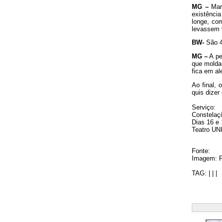
MG –
Mari
existência
longe, co
levassem 
BW-
São 4
MG –
A pe
que moldam
fica em al
Ao final, 
quis dizer
Serviço:
Constelaç
Dias 16 e 
Teatro UNI
Fonte:
Imagem: F
TAG: | | |