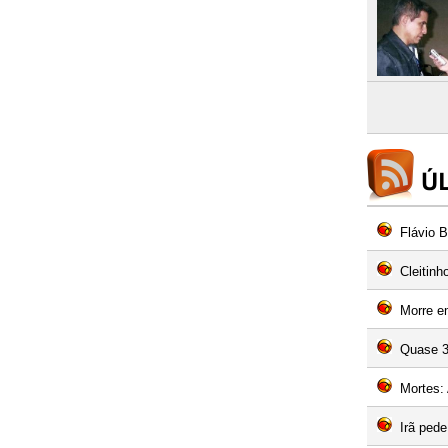
Flávio B
Cleitin
Morre e
Quase 3
Mortes: 
Irã pede