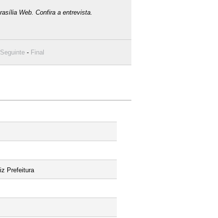
sília Web. Confira a entrevista.
Seguinte
-
Final
z Prefeitura